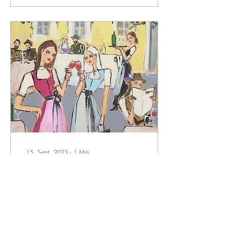
15. Sept. 2023
∙
1
Min.
Meine Illustrationen für
Montblanc in Salzburg
In einer bezaubernden
Jubiläumsfeier in Salzburg
hatte ich die Ehre, live für