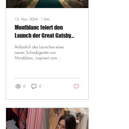
13. Nov. 2024
∙
1
Min.
Montblanc feiert den
Launch der Great Gatsby
Collection
Anlässlich des Launches eines
neuen Schreibgeräts von
Montblanc, inspiriert vom
legendären Roman The Great
Gatsby , hatte ich die Ehre,...
0
0