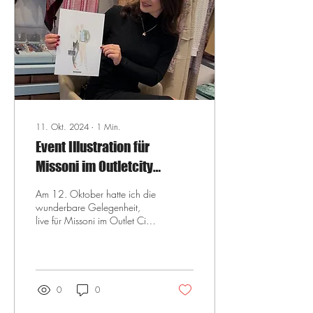
11. Okt. 2024
∙
1
Min.
Event Illustration für
Missoni im Outletcity
Metzingen
Am 12. Oktober hatte ich die
wunderbare Gelegenheit,
live für Missoni im Outlet City
Metzingen zu zeichnen.
Während des Events durfte
ich...
0
0