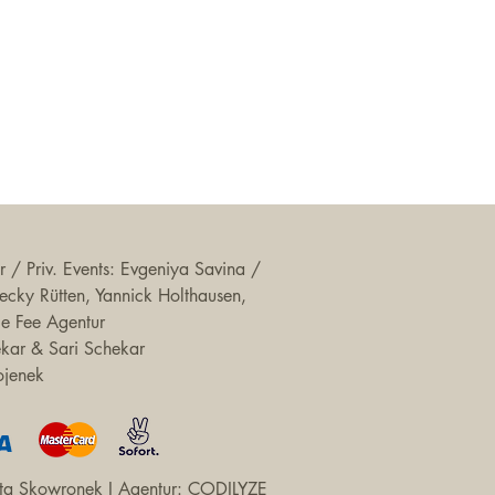
 / Priv. Events: Evgeniya Savina /
 Becky Rütten, Yannick Holthausen,
ie Fee Agentur
ekar & Sari Schekar
ojenek
a Skowronek I Agentur:
CODILYZE