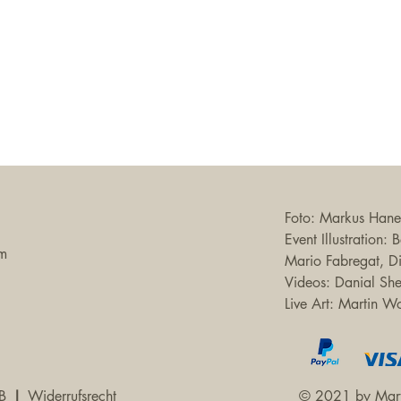
Foto: Markus Haner
Event Illustration:
om
Mario Fabregat, D
Videos: Danial Sh
Live Art: Martin W
B
I
Widerrufsrecht
© 2021 by Mart