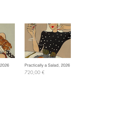
 2026
icht
Practically a Salad, 2026
Schnellansicht
Preis
720,00 €