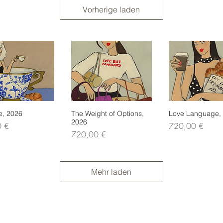
Vorherige laden
e, 2026
nellansicht
The Weight of Options,
Schnellansicht
Love Language,
Schnellans
2026
Preis
0 €
720,00 €
Preis
720,00 €
Mehr laden