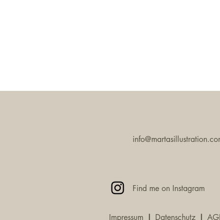
info@martasillustration.c
Find me on Instagram
Impressum
I
Datenschutz
I
AG