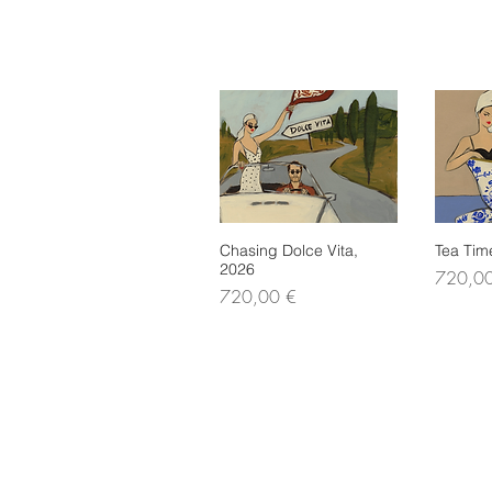
Chasing Dolce Vita,
Schnellansicht
Tea Tim
Sch
2026
Preis
720,0
Preis
720,00 €