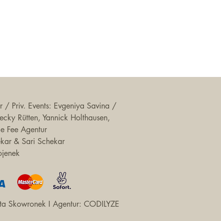
 / Priv. Events: Evgeniya Savina /
 Becky Rütten, Yannick Holthausen,
ie Fee Agentur
ekar & Sari Schekar
ojenek
a Skowronek I Agentur:
CODILYZE