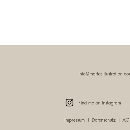
info@martasillustration.c
Find me on Instagram
Impressum
I
Datenschutz
I
AG