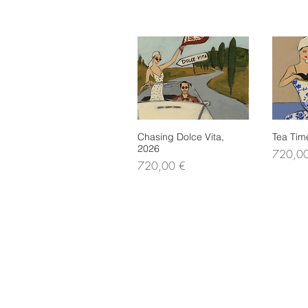
Chasing Dolce Vita,
Schnellansicht
Tea Tim
Sch
2026
Preis
720,0
Preis
720,00 €