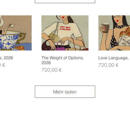
e, 2026
nellansicht
The Weight of Options,
Schnellansicht
Love Language,
Schnellans
2026
Preis
0 €
720,00 €
Preis
720,00 €
Mehr laden