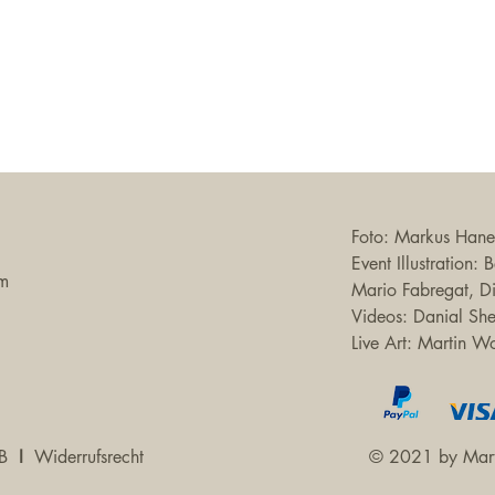
Foto: Markus Haner
Event Illustration:
om
Mario Fabregat, D
Videos: Danial Sh
Live Art: Martin W
B
I
Widerrufsrecht
© 2021 by Mart