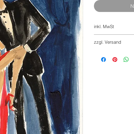
N
inkl. MwSt
7%
zzgl. Versand
Versandkosten werd