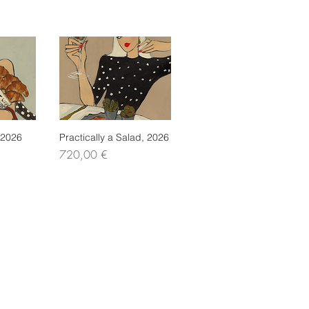
 2026
icht
Practically a Salad, 2026
Schnellansicht
Preis
720,00 €