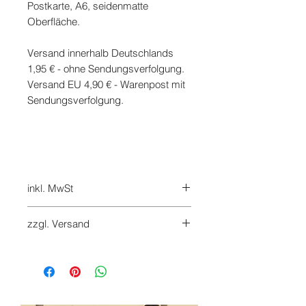
Postkarte, A6, seidenmatte
Oberfläche.
Versand innerhalb Deutschlands
1,95 € - ohne Sendungsverfolgung.
Versand EU 4,90 € - Warenpost mit
Sendungsverfolgung.
inkl. MwSt
inkl. 7 % MwSt.
zzgl. Versand
Versandkosten werden bei Checkout
hinzugefügt
Retouren sind innerhalb von 14
Tagen nach Erhalt auf Kosten des
Käufers möglich. Bitte nutzen Sie das