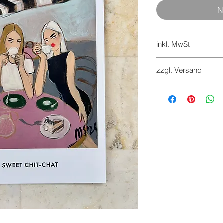
N
inkl. MwSt
inkl. 7 % MwSt.
zzgl. Versand
Versandkosten werde
Retouren sind innerh
Kosten des Käufers m
Widerrufsformular i