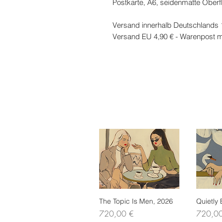
Postkarte, A6, seidenmatte Oberf
Versand innerhalb Deutschlands 
Versand EU 4,90 € - Warenpost m
The Topic Is Men, 2026
Schnellansicht
Quietly
Sch
Preis
Preis
720,00 €
720,0