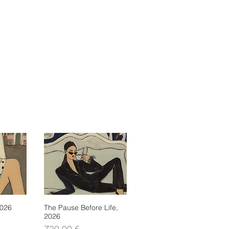
2026
icht
The Pause Before Life,
Schnellansicht
2026
Preis
720,00 €