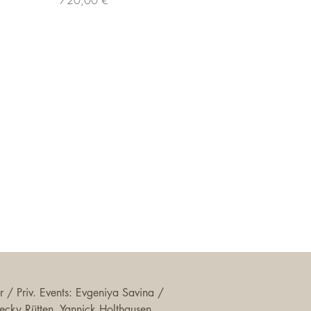
 / Priv. Events: Evgeniya Savina /
 Becky Rütten, Yannick Holthausen,