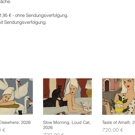
läche.
1,95 € - ohne Sendungsverfolgung.
it Sendungsverfolgung.
 Elsewhere, 2026
nellansicht
Slow Morning, Loud Cat,
Schnellansicht
Taste of Amalfi, 
Schnellans
2026
Preis
0 €
720,00 €
Preis
720,00 €