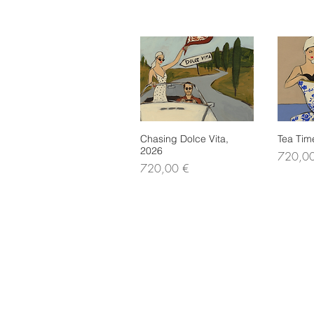
Chasing Dolce Vita,
Schnellansicht
Tea Tim
Sch
2026
Preis
720,0
Preis
720,00 €