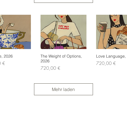
e, 2026
nellansicht
The Weight of Options,
Schnellansicht
Love Language,
Schnellans
2026
Preis
0 €
720,00 €
Preis
720,00 €
Mehr laden