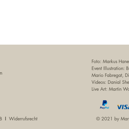
Foto: Markus Haner
Event Illustration:
om
Mario Fabregat, D
Videos: Danial Sh
Live Art: Martin W
B
I
Widerrufsrecht
© 2021 by Mart