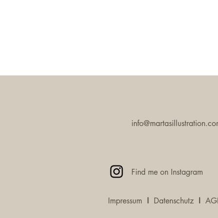
info@martasillustration.c
Find me on Instagram
Impressum
I
Datenschutz
I
AG