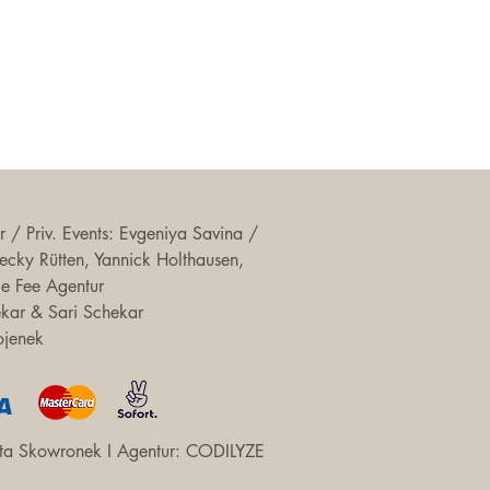
 / Priv. Events: Evgeniya Savina /
 Becky Rütten, Yannick Holthausen,
ie Fee Agentur
ekar & Sari Schekar
ojenek
a Skowronek I Agentur:
CODILYZE