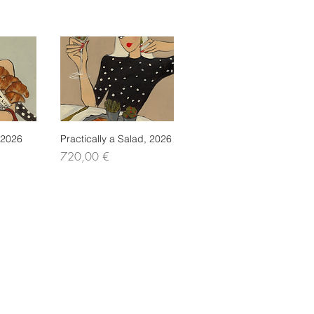
 2026
icht
Practically a Salad, 2026
Schnellansicht
Preis
720,00 €