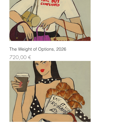
The Weight of Options, 2026
Preis
720,00 €
Love Language, 2026
Preis
720,00 €